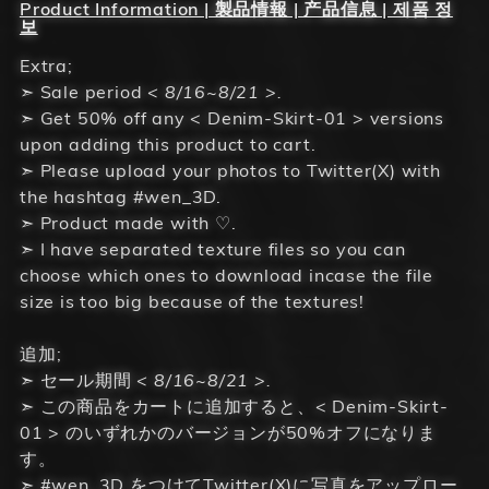
Product Information | 製品情報 | 产品信息 | 제품 정
보
Extra;
➣ Sale period
< 8/16~8/21 >.
➣ Get 50% off any < Denim-Skirt-01 > versions
upon adding this product to cart.
➣ Please upload your photos to Twitter(X) with
the hashtag #wen_3D.
➣ Product made with ♡.
➣ I have separated texture files so you can
choose which ones to download incase the file
size is too big because of the textures!
追加;
➣ セール期間
< 8/16~8/21 >.
➣ この商品をカートに追加すると、< Denim-Skirt-
01 > のいずれかのバージョンが50%オフになりま
す。
➣ #wen_3D をつけてTwitter(X)に写真をアップロー