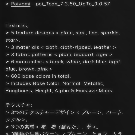
➣
Poiyomi
-
poi_Toon_7.3.50_UpTo_9.0.57
Textures;
➣ 5 texture designs
< plain, sigil, line, sparkle,
star>
.
➣ 3 materials
< cloth, cloth-ripped, leather >
.
➣ 3 fabric patterns
< plain, leopard, tiger >
.
➣ 6 main colors
< black, white, dark blue, light
blue, brown, pink >
.
➣ 600 base colors in total.
➣ Includes Base Color, Normal, Metallic,
Roughness, Height, Alpha & Emissive Maps.
テクスチャ;
➣ 3つのテクスチャーデザイン
< プレーン、ハート、
シジル >。
➣ 3つの素材
< 布、布（破れた）、革 >。
➣ 3種類の生地パターン
＜プレーン、ヒョウ、トラ