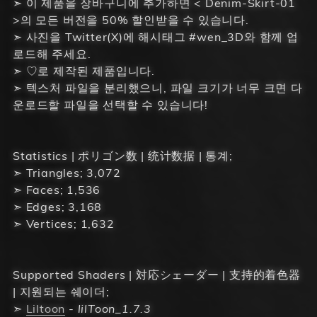
➣ 이 제품을 장바구니에 추가하면 < Denim-Skirt-01
>의 모든 버전을 50% 할인받을 수 있습니다.
➣ 사진을 Twitter(X)에 해시태그 #wen_3D와 함께 업
로드해 주세요.
➣ ♡로 제작된 제품입니다.
➣ 텍스처 파일을 분리했으니, 파일 크기가 너무 크면 다
운로드할 파일을 선택할 수 있습니다!
Statistics | ポリゴン数 | 统计数据 | 통계;
➣ Triangles; 3,072
➣ Faces; 1,536
➣ Edges; 3,168
➣ Vertices; 1,632
Supported Shaders | 対応シェーダー | 支持的着色器
| 지원되는 쉐이더;
➣
Liltoon
-
lilToon_1.7.3