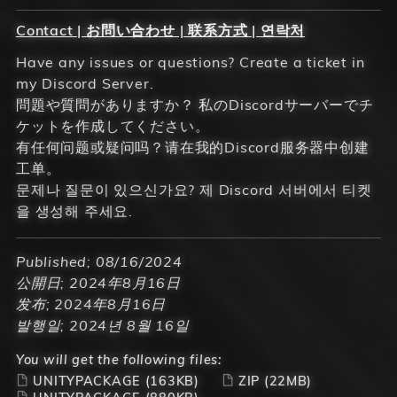
Contact | お問い合わせ | 联系方式 | 연락처
Have any issues or questions? Create a ticket in
my Discord Server.
問題や質問がありますか？ 私のDiscordサーバーでチ
ケットを作成してください。
有任何问题或疑问吗？请在我的Discord服务器中创建
工单。
문제나 질문이 있으신가요? 제 Discord 서버에서 티켓
을 생성해 주세요.
Published; 08/16/2024
公開日; 2024年8月16日
发布; 2024年8月16日
발행일; 2024년 8월 16일
You will get the following files:
UNITYPACKAGE
(163KB)
ZIP
(22MB)