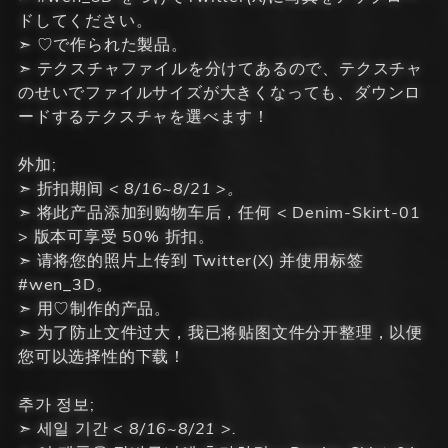
ドしてください。
➣ ♡で作られた製品。
➣ テクスチャファイルを分けてあるので、テクスチャ
のせいでファイルサイズが大きくなっても、ダウンロ
ードするテクスチャを選べます！
外加;
➣ 折扣期间
< 8/16~8/21 >。
➣ 将此产品添加到购物车后，任何 < Denim-Skirt-01
> 版本可享受 50% 折扣。
➣ 请将您的照片上传到 Twitter(X) 并使用标签
#wen_3D。
➣ 用♡制作的产品。
➣ 为了防止文件过大，我已将贴图文件分开整理，以便
您可以选择性的下载！
추가 정보;
➣ 세일 기간
< 8/16~8/21 >.