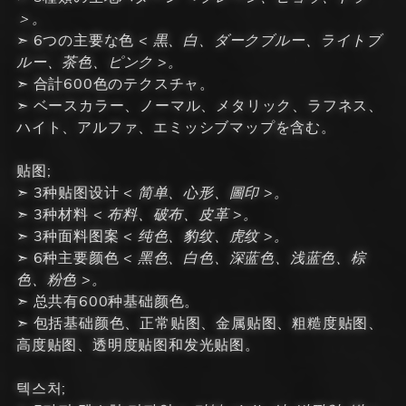
＞。
➣ 6つの主要な色
< 黒、白、ダークブルー、ライトブ
ルー、茶色、ピンク >。
➣ 合計600色のテクスチャ。
➣ ベースカラー、ノーマル、メタリック、ラフネス、
ハイト、アルファ、エミッシブマップを含む。
贴图;
➣ 3种贴图设计
< 简单、心形、圖印 >。
➣ 3种材料
< 布料、破布、皮革 >。
➣ 3种面料图案
< 纯色、豹纹、虎纹 >。
➣ 6种主要颜色
< 黑色、白色、深蓝色、浅蓝色、棕
色、粉色 >。
➣ 总共有600种基础颜色。
➣ 包括基础颜色、正常贴图、金属贴图、粗糙度贴图、
高度贴图、透明度贴图和发光贴图。
텍스처;